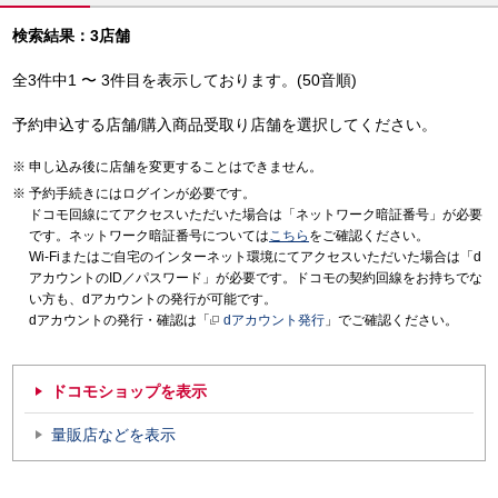
検索結果：3店舗
全3件中1 〜 3件目を表示しております。(50音順)
予約申込する店舗/購入商品受取り店舗を選択してください。
申し込み後に店舗を変更することはできません。
予約手続きにはログインが必要です。
ドコモ回線にてアクセスいただいた場合は「ネットワーク暗証番号」が必要
です。ネットワーク暗証番号については
こちら
をご確認ください。
Wi-Fiまたはご自宅のインターネット環境にてアクセスいただいた場合は「d
アカウントのID／パスワード」が必要です。ドコモの契約回線をお持ちでな
い方も、dアカウントの発行が可能です。
dアカウントの発行・確認は「
dアカウント発行
」でご確認ください。
ドコモショップを表示
量販店などを表示