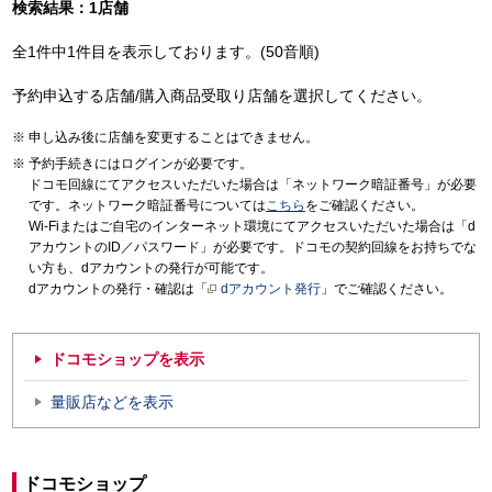
検索結果：1店舗
全1件中1件目を表示しております。(50音順)
予約申込する店舗/購入商品受取り店舗を選択してください。
申し込み後に店舗を変更することはできません。
予約手続きにはログインが必要です。
ドコモ回線にてアクセスいただいた場合は「ネットワーク暗証番号」が必要
です。ネットワーク暗証番号については
こちら
をご確認ください。
Wi-Fiまたはご自宅のインターネット環境にてアクセスいただいた場合は「d
アカウントのID／パスワード」が必要です。ドコモの契約回線をお持ちでな
い方も、dアカウントの発行が可能です。
dアカウントの発行・確認は「
dアカウント発行
」でご確認ください。
ドコモショップを表示
量販店などを表示
ドコモショップ