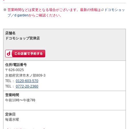
営業時間などは変更となる場合がございます。最新の情報は
ドコモショッ
プ／d garden
からご確認ください。
店舗名
ドコモショップ宮津店
住所/電話番号
〒626-0025
京都府宮津市木ノ部809-3
TEL：
0120-603-570
TEL：
0772-20-2360
営業時間
午前10時〜午後7時
定休日
毎週水曜