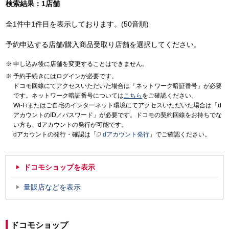
検索結果：1店舗
全1件中1件目を表示しております。(50音順)
予約申込する店舗/購入商品受取り店舗を選択してください。
申し込み後に店舗を変更することはできません。
予約手続きにはログインが必要です。
ドコモ回線にてアクセスいただいた場合は「ネットワーク暗証番号」が必要
です。ネットワーク暗証番号については
こちら
をご確認ください。
Wi-Fiまたはご自宅のインターネット環境にてアクセスいただいた場合は「d
アカウントのID／パスワード」が必要です。ドコモの契約回線をお持ちでな
い方も、dアカウントの発行が可能です。
dアカウントの発行・確認は「
dアカウント発行
」でご確認ください。
ドコモショップを表示
量販店などを表示
ドコモショップ