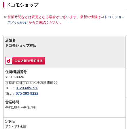
ドコモショップ
営業時間などは変更となる場合がございます。最新の情報は
ドコモショッ
プ／d garden
からご確認ください。
店舗名
ドコモショップ桂店
住所/電話番号
〒615-8024
京都府京都市西京区桂西滝川町65
TEL：
0120-685-730
TEL：
075-393-9222
営業時間
午前10時〜午後7時
定休日
第2・第3水曜