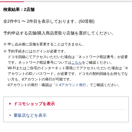
検索結果：2店舗
全2件中1 〜 2件目を表示しております。(50音順)
予約申込する店舗/購入商品受取り店舗を選択してください。
申し込み後に店舗を変更することはできません。
予約手続きにはログインが必要です。
ドコモ回線にてアクセスいただいた場合は「ネットワーク暗証番号」が必要
です。ネットワーク暗証番号については
こちら
をご確認ください。
Wi-Fiまたはご自宅のインターネット環境にてアクセスいただいた場合は「d
アカウントのID／パスワード」が必要です。ドコモの契約回線をお持ちでな
い方も、dアカウントの発行が可能です。
dアカウントの発行・確認は「
dアカウント発行
」でご確認ください。
ドコモショップを表示
量販店などを表示