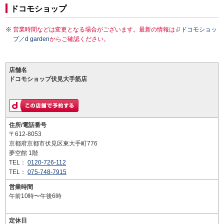
ドコモショップ
営業時間などは変更となる場合がございます。最新の情報は
ドコモショッ
プ／d garden
からご確認ください。
店舗名
ドコモショップ伏見大手筋店
住所/電話番号
〒612-8053
京都府京都市伏見区東大手町776
夢空館 1階
TEL：
0120-726-112
TEL：
075-748-7915
営業時間
午前10時〜午後6時
定休日