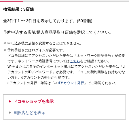
検索結果：3店舗
全3件中1 〜 3件目を表示しております。(50音順)
予約申込する店舗/購入商品受取り店舗を選択してください。
申し込み後に店舗を変更することはできません。
予約手続きにはログインが必要です。
ドコモ回線にてアクセスいただいた場合は「ネットワーク暗証番号」が必要
です。ネットワーク暗証番号については
こちら
をご確認ください。
Wi-Fiまたはご自宅のインターネット環境にてアクセスいただいた場合は「d
アカウントのID／パスワード」が必要です。ドコモの契約回線をお持ちでな
い方も、dアカウントの発行が可能です。
dアカウントの発行・確認は「
dアカウント発行
」でご確認ください。
ドコモショップを表示
量販店などを表示