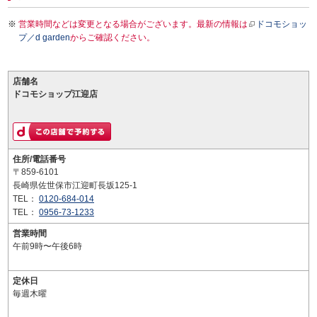
営業時間などは変更となる場合がございます。最新の情報は
ドコモショッ
プ／d garden
からご確認ください。
店舗名
ドコモショップ江迎店
住所/電話番号
〒859-6101
長崎県佐世保市江迎町長坂125-1
TEL：
0120-684-014
TEL：
0956-73-1233
営業時間
午前9時〜午後6時
定休日
毎週木曜