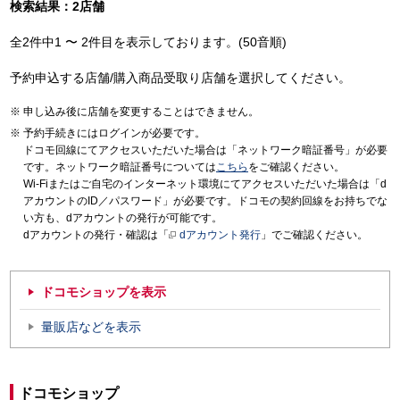
検索結果：2店舗
全2件中1 〜 2件目を表示しております。(50音順)
予約申込する店舗/購入商品受取り店舗を選択してください。
申し込み後に店舗を変更することはできません。
予約手続きにはログインが必要です。
ドコモ回線にてアクセスいただいた場合は「ネットワーク暗証番号」が必要
です。ネットワーク暗証番号については
こちら
をご確認ください。
Wi-Fiまたはご自宅のインターネット環境にてアクセスいただいた場合は「d
アカウントのID／パスワード」が必要です。ドコモの契約回線をお持ちでな
い方も、dアカウントの発行が可能です。
dアカウントの発行・確認は「
dアカウント発行
」でご確認ください。
ドコモショップを表示
量販店などを表示
ドコモショップ