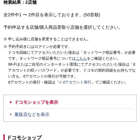
検索結果：2店舗
全2件中1 〜 2件目を表示しております。(50音順)
予約申込する店舗/購入商品受取り店舗を選択してください。
申し込み後に店舗を変更することはできません。
予約手続きにはログインが必要です。
ドコモ回線にてアクセスいただいた場合は「ネットワーク暗証番号」が必要
です。ネットワーク暗証番号については
こちら
をご確認ください。
Wi-Fiまたはご自宅のインターネット環境にてアクセスいただいた場合は「d
アカウントのID／パスワード」が必要です。ドコモの契約回線をお持ちでな
い方も、dアカウントの発行が可能です。
dアカウントの発行・確認は「
dアカウント発行
」でご確認ください。
ドコモショップを表示
量販店などを表示
ドコモショップ