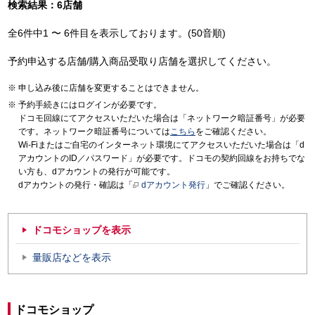
検索結果：6店舗
全6件中1 〜 6件目を表示しております。(50音順)
予約申込する店舗/購入商品受取り店舗を選択してください。
申し込み後に店舗を変更することはできません。
予約手続きにはログインが必要です。
ドコモ回線にてアクセスいただいた場合は「ネットワーク暗証番号」が必要
です。ネットワーク暗証番号については
こちら
をご確認ください。
Wi-Fiまたはご自宅のインターネット環境にてアクセスいただいた場合は「d
アカウントのID／パスワード」が必要です。ドコモの契約回線をお持ちでな
い方も、dアカウントの発行が可能です。
dアカウントの発行・確認は「
dアカウント発行
」でご確認ください。
ドコモショップを表示
量販店などを表示
ドコモショップ