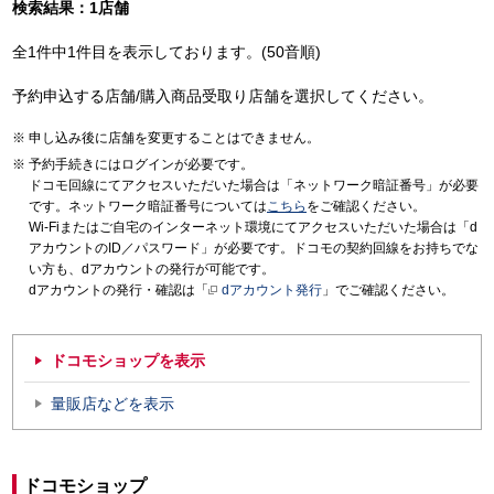
検索結果：1店舗
全1件中1件目を表示しております。(50音順)
予約申込する店舗/購入商品受取り店舗を選択してください。
申し込み後に店舗を変更することはできません。
予約手続きにはログインが必要です。
ドコモ回線にてアクセスいただいた場合は「ネットワーク暗証番号」が必要
です。ネットワーク暗証番号については
こちら
をご確認ください。
Wi-Fiまたはご自宅のインターネット環境にてアクセスいただいた場合は「d
アカウントのID／パスワード」が必要です。ドコモの契約回線をお持ちでな
い方も、dアカウントの発行が可能です。
dアカウントの発行・確認は「
dアカウント発行
」でご確認ください。
ドコモショップを表示
量販店などを表示
ドコモショップ