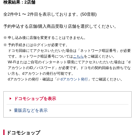
検索結果：2店舗
全2件中1 〜 2件目を表示しております。(50音順)
予約申込する店舗/購入商品受取り店舗を選択してください。
申し込み後に店舗を変更することはできません。
予約手続きにはログインが必要です。
ドコモ回線にてアクセスいただいた場合は「ネットワーク暗証番号」が必要
です。ネットワーク暗証番号については
こちら
をご確認ください。
Wi-Fiまたはご自宅のインターネット環境にてアクセスいただいた場合は「d
アカウントのID／パスワード」が必要です。ドコモの契約回線をお持ちでな
い方も、dアカウントの発行が可能です。
dアカウントの発行・確認は「
dアカウント発行
」でご確認ください。
ドコモショップを表示
量販店などを表示
ドコモショップ