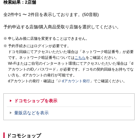
検索結果：2店舗
全2件中1 〜 2件目を表示しております。(50音順)
予約申込する店舗/購入商品受取り店舗を選択してください。
申し込み後に店舗を変更することはできません。
予約手続きにはログインが必要です。
ドコモ回線にてアクセスいただいた場合は「ネットワーク暗証番号」が必要
です。ネットワーク暗証番号については
こちら
をご確認ください。
Wi-Fiまたはご自宅のインターネット環境にてアクセスいただいた場合は「d
アカウントのID／パスワード」が必要です。ドコモの契約回線をお持ちでな
い方も、dアカウントの発行が可能です。
dアカウントの発行・確認は「
dアカウント発行
」でご確認ください。
ドコモショップを表示
量販店などを表示
ドコモショップ