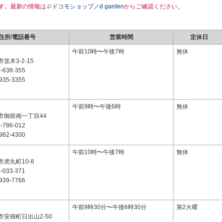
す。最新の情報は
ドコモショップ／d garden
からご確認ください。
住所/電話番号
営業時間
定休日
6
午前10時〜午後7時
無休
並木3-2-15
-638-355
935-3355
9
午前9時〜午後6時
無休
市御前南一丁目44
-786-012
962-4300
4
午前10時〜午後7時
無休
虎丸町10-8
-033-371
939-7766
1
午前9時30分〜午後6時30分
第2火曜
安積町日出山2-50