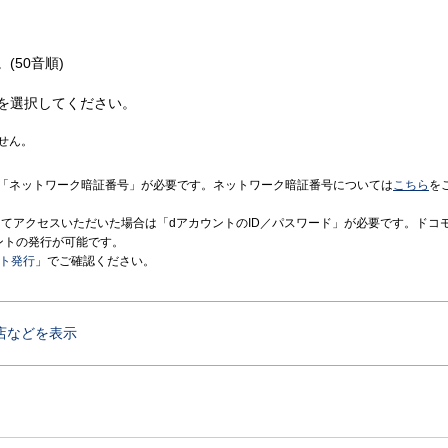
(50音順)
を選択してください。
せん。
「ネットワーク暗証番号」が必要です。ネットワーク暗証番号については
こちら
を
境にてアクセスいただいた場合は「dアカウントのID／パスワード」が必要です。ドコ
ントの発行が可能です。
ント発行
」でご確認ください。
店などを表示