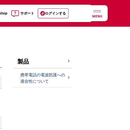
 Shop
サポート
ログインする
MENU
製品
携帯電話の電波防護への
適合性について