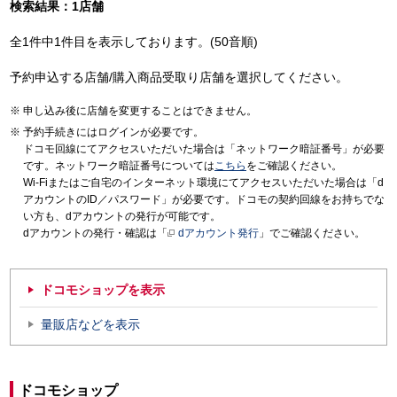
検索結果：1店舗
全1件中1件目を表示しております。(50音順)
予約申込する店舗/購入商品受取り店舗を選択してください。
申し込み後に店舗を変更することはできません。
予約手続きにはログインが必要です。
ドコモ回線にてアクセスいただいた場合は「ネットワーク暗証番号」が必要
です。ネットワーク暗証番号については
こちら
をご確認ください。
Wi-Fiまたはご自宅のインターネット環境にてアクセスいただいた場合は「d
アカウントのID／パスワード」が必要です。ドコモの契約回線をお持ちでな
い方も、dアカウントの発行が可能です。
dアカウントの発行・確認は「
dアカウント発行
」でご確認ください。
ドコモショップを表示
量販店などを表示
ドコモショップ