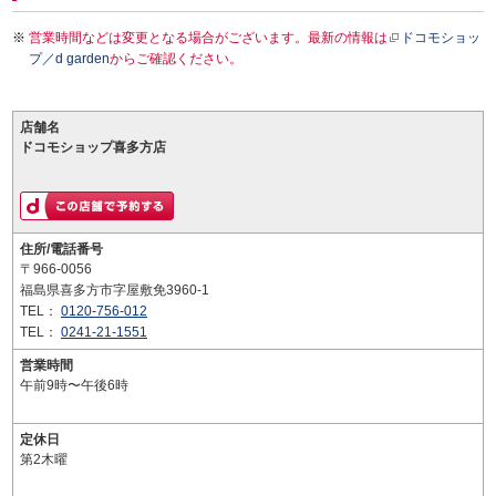
営業時間などは変更となる場合がございます。最新の情報は
ドコモショッ
プ／d garden
からご確認ください。
店舗名
ドコモショップ喜多方店
住所/電話番号
〒966-0056
福島県喜多方市字屋敷免3960-1
TEL：
0120-756-012
TEL：
0241-21-1551
営業時間
午前9時〜午後6時
定休日
第2木曜