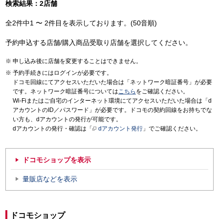
検索結果：2店舗
全2件中1 〜 2件目を表示しております。(50音順)
予約申込する店舗/購入商品受取り店舗を選択してください。
申し込み後に店舗を変更することはできません。
予約手続きにはログインが必要です。
ドコモ回線にてアクセスいただいた場合は「ネットワーク暗証番号」が必要
です。ネットワーク暗証番号については
こちら
をご確認ください。
Wi-Fiまたはご自宅のインターネット環境にてアクセスいただいた場合は「d
アカウントのID／パスワード」が必要です。ドコモの契約回線をお持ちでな
い方も、dアカウントの発行が可能です。
dアカウントの発行・確認は「
dアカウント発行
」でご確認ください。
ドコモショップを表示
量販店などを表示
ドコモショップ