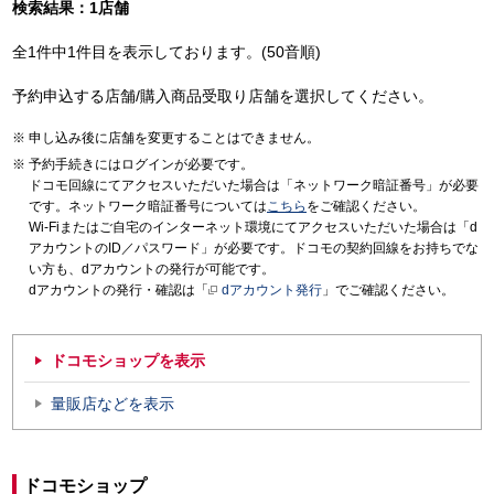
検索結果：1店舗
全1件中1件目を表示しております。(50音順)
予約申込する店舗/購入商品受取り店舗を選択してください。
申し込み後に店舗を変更することはできません。
予約手続きにはログインが必要です。
ドコモ回線にてアクセスいただいた場合は「ネットワーク暗証番号」が必要
です。ネットワーク暗証番号については
こちら
をご確認ください。
Wi-Fiまたはご自宅のインターネット環境にてアクセスいただいた場合は「d
アカウントのID／パスワード」が必要です。ドコモの契約回線をお持ちでな
い方も、dアカウントの発行が可能です。
dアカウントの発行・確認は「
dアカウント発行
」でご確認ください。
ドコモショップを表示
量販店などを表示
ドコモショップ