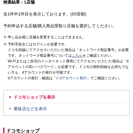
検索結果：1店舗
全1件中1件目を表示しております。(50音順)
予約申込する店舗/購入商品受取り店舗を選択してください。
申し込み後に店舗を変更することはできません。
予約手続きにはログインが必要です。
ドコモ回線にてアクセスいただいた場合は「ネットワーク暗証番号」が必要
です。ネットワーク暗証番号については
こちら
をご確認ください。
Wi-Fiまたはご自宅のインターネット環境にてアクセスいただいた場合は「d
アカウントのID／パスワード」が必要です。ドコモの契約回線をお持ちでな
い方も、dアカウントの発行が可能です。
dアカウントの発行・確認は「
dアカウント発行
」でご確認ください。
ドコモショップを表示
量販店などを表示
ドコモショップ