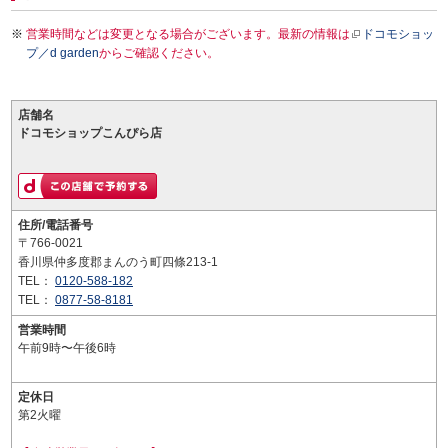
営業時間などは変更となる場合がございます。最新の情報は
ドコモショッ
プ／d garden
からご確認ください。
店舗名
ドコモショップこんぴら店
住所/電話番号
〒766-0021
香川県仲多度郡まんのう町四條213-1
TEL：
0120-588-182
TEL：
0877-58-8181
営業時間
午前9時〜午後6時
定休日
第2火曜