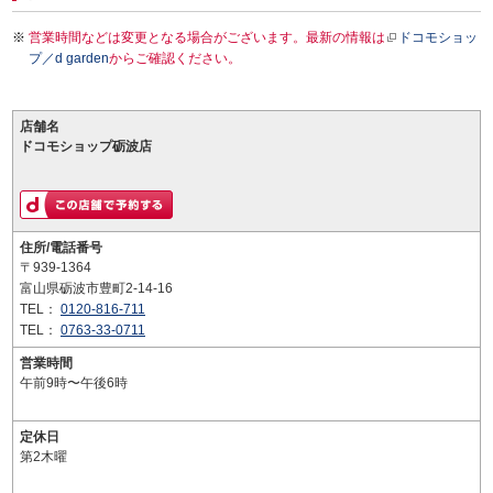
営業時間などは変更となる場合がございます。最新の情報は
ドコモショッ
プ／d garden
からご確認ください。
店舗名
ドコモショップ砺波店
住所/電話番号
〒939-1364
富山県砺波市豊町2-14-16
TEL：
0120-816-711
TEL：
0763-33-0711
営業時間
午前9時〜午後6時
定休日
第2木曜