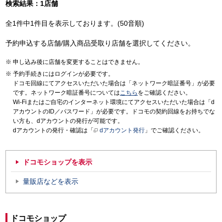
検索結果：1店舗
全1件中1件目を表示しております。(50音順)
予約申込する店舗/購入商品受取り店舗を選択してください。
申し込み後に店舗を変更することはできません。
予約手続きにはログインが必要です。
ドコモ回線にてアクセスいただいた場合は「ネットワーク暗証番号」が必要
です。ネットワーク暗証番号については
こちら
をご確認ください。
Wi-Fiまたはご自宅のインターネット環境にてアクセスいただいた場合は「d
アカウントのID／パスワード」が必要です。ドコモの契約回線をお持ちでな
い方も、dアカウントの発行が可能です。
dアカウントの発行・確認は「
dアカウント発行
」でご確認ください。
ドコモショップを表示
量販店などを表示
ドコモショップ