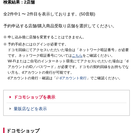
検索結果：2店舗
全2件中1 〜 2件目を表示しております。(50音順)
予約申込する店舗/購入商品受取り店舗を選択してください。
申し込み後に店舗を変更することはできません。
予約手続きにはログインが必要です。
ドコモ回線にてアクセスいただいた場合は「ネットワーク暗証番号」が必要
です。ネットワーク暗証番号については
こちら
をご確認ください。
Wi-Fiまたはご自宅のインターネット環境にてアクセスいただいた場合は「d
アカウントのID／パスワード」が必要です。ドコモの契約回線をお持ちでな
い方も、dアカウントの発行が可能です。
dアカウントの発行・確認は「
dアカウント発行
」でご確認ください。
ドコモショップを表示
量販店などを表示
ドコモショップ