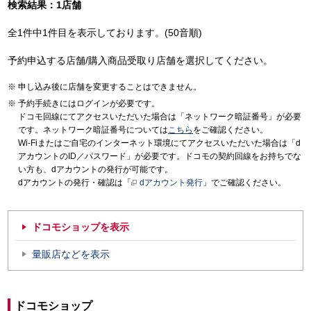
検索結果：1店舗
全1件中1件目を表示しております。(50音順)
予約申込する店舗/購入商品受取り店舗を選択してください。
申し込み後に店舗を変更することはできません。
予約手続きにはログインが必要です。
ドコモ回線にてアクセスいただいた場合は「ネットワーク暗証番号」が必要
です。ネットワーク暗証番号については
こちら
をご確認ください。
Wi-Fiまたはご自宅のインターネット環境にてアクセスいただいた場合は「d
アカウントのID／パスワード」が必要です。ドコモの契約回線をお持ちでな
い方も、dアカウントの発行が可能です。
dアカウントの発行・確認は「
dアカウント発行
」でご確認ください。
ドコモショップを表示
量販店などを表示
ドコモショップ