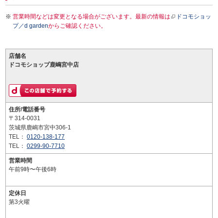
営業時間などは変更となる場合がございます。最新の情報は
ドコモショッ
プ／d garden
からご確認ください。
店舗名
ドコモショップ鹿嶋宮中店
住所/電話番号
〒314-0031
茨城県鹿嶋市宮中306-1
TEL：
0120-138-177
TEL：
0299-90-7710
営業時間
午前9時〜午後6時
定休日
第3火曜