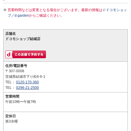
営業時間などは変更となる場合がございます。最新の情報は
ドコモショッ
プ／d garden
からご確認ください。
店舗名
ドコモショップ結城店
住所/電話番号
〒307-0008
茨城県結城市下り松6-6-1
TEL：
0120-170-360
TEL：
0296-21-2500
営業時間
午前10時〜午後7時
定休日
第3水曜