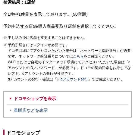
検索結果：1店舗
全1件中1件目を表示しております。(50音順)
予約申込する店舗/購入商品受取り店舗を選択してください。
申し込み後に店舗を変更することはできません。
予約手続きにはログインが必要です。
ドコモ回線にてアクセスいただいた場合は「ネットワーク暗証番号」が必要
です。ネットワーク暗証番号については
こちら
をご確認ください。
Wi-Fiまたはご自宅のインターネット環境にてアクセスいただいた場合は「d
アカウントのID／パスワード」が必要です。ドコモの契約回線をお持ちでな
い方も、dアカウントの発行が可能です。
dアカウントの発行・確認は「
dアカウント発行
」でご確認ください。
ドコモショップを表示
量販店などを表示
ドコモショップ