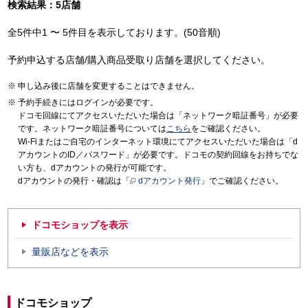
検索結果：5店舗
全5件中1 〜 5件目を表示しております。(50音順)
予約申込する店舗/購入商品受取り店舗を選択してください。
申し込み後に店舗を変更することはできません。
予約手続きにはログインが必要です。
ドコモ回線にてアクセスいただいた場合は「ネットワーク暗証番号」が必要
です。ネットワーク暗証番号については
こちら
をご確認ください。
Wi-Fiまたはご自宅のインターネット環境にてアクセスいただいた場合は「d
アカウントのID／パスワード」が必要です。ドコモの契約回線をお持ちでな
い方も、dアカウントの発行が可能です。
dアカウントの発行・確認は「
dアカウント発行
」でご確認ください。
ドコモショップを表示
量販店などを表示
ドコモショップ