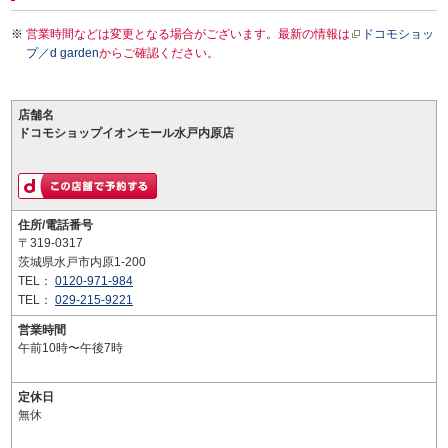
営業時間などは変更となる場合がございます。最新の情報は
ドコモショッ
プ／d garden
からご確認ください。
店舗名
ドコモショップイオンモール水戸内原店
住所/電話番号
〒319-0317
茨城県水戸市内原1-200
TEL：
0120-971-984
TEL：
029-215-9221
営業時間
午前10時〜午後7時
定休日
無休