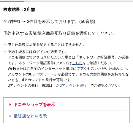
検索結果：2店舗
全2件中1 〜 2件目を表示しております。(50音順)
予約申込する店舗/購入商品受取り店舗を選択してください。
申し込み後に店舗を変更することはできません。
予約手続きにはログインが必要です。
ドコモ回線にてアクセスいただいた場合は「ネットワーク暗証番号」が必要
です。ネットワーク暗証番号については
こちら
をご確認ください。
Wi-Fiまたはご自宅のインターネット環境にてアクセスいただいた場合は「d
アカウントのID／パスワード」が必要です。ドコモの契約回線をお持ちでな
い方も、dアカウントの発行が可能です。
dアカウントの発行・確認は「
dアカウント発行
」でご確認ください。
ドコモショップを表示
量販店などを表示