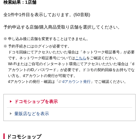
検索結果：1店舗
全1件中1件目を表示しております。(50音順)
予約申込する店舗/購入商品受取り店舗を選択してください。
申し込み後に店舗を変更することはできません。
予約手続きにはログインが必要です。
ドコモ回線にてアクセスいただいた場合は「ネットワーク暗証番号」が必要
です。ネットワーク暗証番号については
こちら
をご確認ください。
Wi-Fiまたはご自宅のインターネット環境にてアクセスいただいた場合は「d
アカウントのID／パスワード」が必要です。ドコモの契約回線をお持ちでな
い方も、dアカウントの発行が可能です。
dアカウントの発行・確認は「
dアカウント発行
」でご確認ください。
ドコモショップを表示
量販店などを表示
ドコモショップ