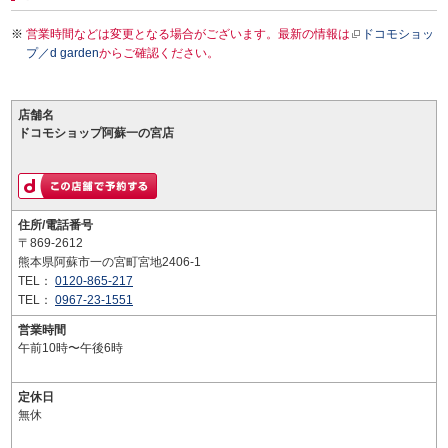
営業時間などは変更となる場合がございます。最新の情報は
ドコモショッ
プ／d garden
からご確認ください。
店舗名
ドコモショップ阿蘇一の宮店
住所/電話番号
〒869-2612
熊本県阿蘇市一の宮町宮地2406-1
TEL：
0120-865-217
TEL：
0967-23-1551
営業時間
午前10時〜午後6時
定休日
無休