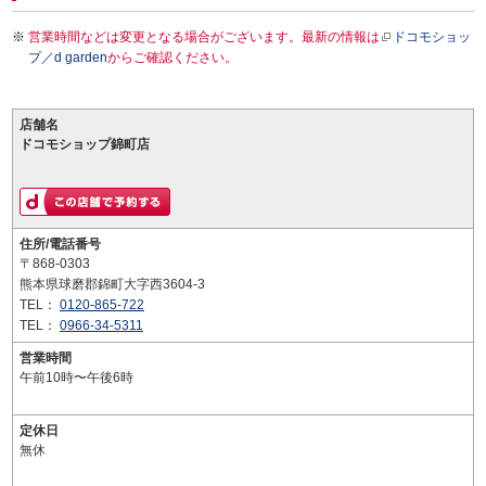
営業時間などは変更となる場合がございます。最新の情報は
ドコモショッ
プ／d garden
からご確認ください。
店舗名
ドコモショップ錦町店
住所/電話番号
〒868-0303
熊本県球磨郡錦町大字西3604-3
TEL：
0120-865-722
TEL：
0966-34-5311
営業時間
午前10時〜午後6時
定休日
無休