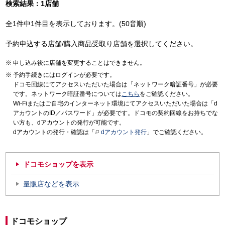
検索結果：1店舗
全1件中1件目を表示しております。(50音順)
予約申込する店舗/購入商品受取り店舗を選択してください。
申し込み後に店舗を変更することはできません。
予約手続きにはログインが必要です。
ドコモ回線にてアクセスいただいた場合は「ネットワーク暗証番号」が必要
です。ネットワーク暗証番号については
こちら
をご確認ください。
Wi-Fiまたはご自宅のインターネット環境にてアクセスいただいた場合は「d
アカウントのID／パスワード」が必要です。ドコモの契約回線をお持ちでな
い方も、dアカウントの発行が可能です。
dアカウントの発行・確認は「
dアカウント発行
」でご確認ください。
ドコモショップを表示
量販店などを表示
ドコモショップ