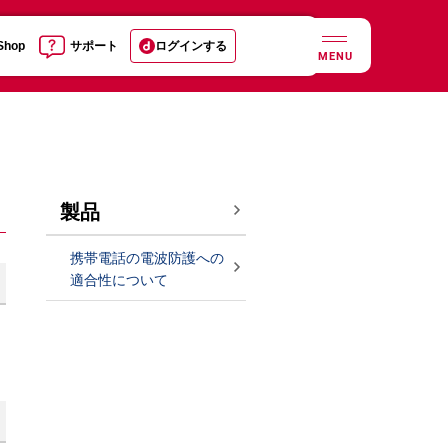
 Shop
サポート
ログインする
MENU
製品
携帯電話の電波防護への
適合性について