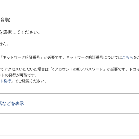
音順)
を選択してください。
せん。
「ネットワーク暗証番号」が必要です。ネットワーク暗証番号については
こちら
を
境にてアクセスいただいた場合は「dアカウントのID／パスワード」が必要です。ドコ
ントの発行が可能です。
ント発行
」でご確認ください。
店などを表示