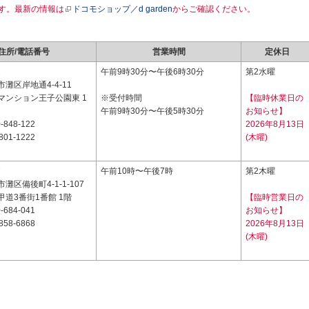
す。最新の情報は
ドコモショップ／d garden
からご確認ください。
住所/電話番号
営業時間
定休日
2
午前9時30分〜午後6時30分
第2水曜
灘区岸地通4-4-11
マンション王子公園東 1
※受付時間
【臨時休業日の
午前9時30分〜午後5時30分
お知らせ】
-848-122
2026年8月13日
801-1222
(木曜)
7
午前10時〜午後7時
第2木曜
灘区備後町4-1-1-107
道3番街1番館 1階
【臨時営業日の
-684-041
お知らせ】
858-6868
2026年8月13日
(木曜)