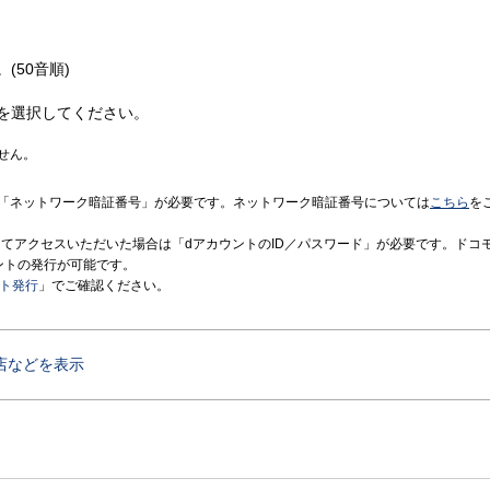
(50音順)
を選択してください。
せん。
「ネットワーク暗証番号」が必要です。ネットワーク暗証番号については
こちら
を
境にてアクセスいただいた場合は「dアカウントのID／パスワード」が必要です。ドコ
ントの発行が可能です。
ント発行
」でご確認ください。
店などを表示