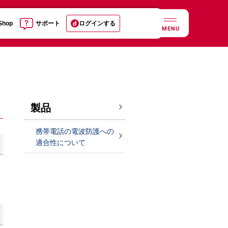
 Shop
サポート
ログインする
MENU
製品
携帯電話の電波防護への
適合性について