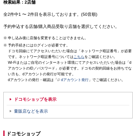
検索結果：2店舗
全2件中1 〜 2件目を表示しております。(50音順)
予約申込する店舗/購入商品受取り店舗を選択してください。
申し込み後に店舗を変更することはできません。
予約手続きにはログインが必要です。
ドコモ回線にてアクセスいただいた場合は「ネットワーク暗証番号」が必要
です。ネットワーク暗証番号については
こちら
をご確認ください。
Wi-Fiまたはご自宅のインターネット環境にてアクセスいただいた場合は「d
アカウントのID／パスワード」が必要です。ドコモの契約回線をお持ちでな
い方も、dアカウントの発行が可能です。
dアカウントの発行・確認は「
dアカウント発行
」でご確認ください。
ドコモショップを表示
量販店などを表示
ドコモショップ