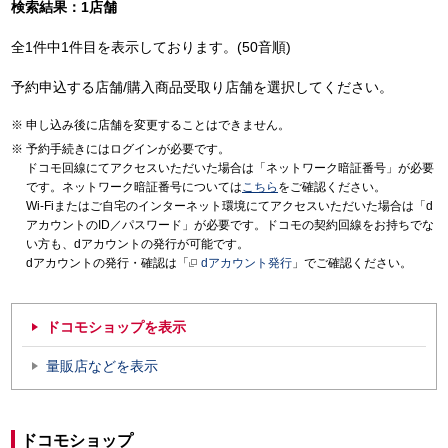
検索結果：1店舗
全1件中1件目を表示しております。(50音順)
予約申込する店舗/購入商品受取り店舗を選択してください。
申し込み後に店舗を変更することはできません。
予約手続きにはログインが必要です。
ドコモ回線にてアクセスいただいた場合は「ネットワーク暗証番号」が必要
です。ネットワーク暗証番号については
こちら
をご確認ください。
Wi-Fiまたはご自宅のインターネット環境にてアクセスいただいた場合は「d
アカウントのID／パスワード」が必要です。ドコモの契約回線をお持ちでな
い方も、dアカウントの発行が可能です。
dアカウントの発行・確認は「
dアカウント発行
」でご確認ください。
ドコモショップを表示
量販店などを表示
ドコモショップ