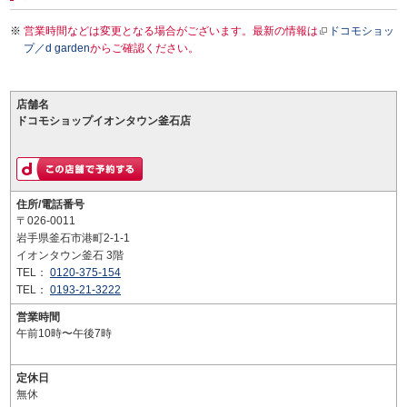
営業時間などは変更となる場合がございます。最新の情報は
ドコモショッ
プ／d garden
からご確認ください。
店舗名
ドコモショップイオンタウン釜石店
住所/電話番号
〒026-0011
岩手県釜石市港町2-1-1
イオンタウン釜石 3階
TEL：
0120-375-154
TEL：
0193-21-3222
営業時間
午前10時〜午後7時
定休日
無休