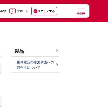
 Shop
サポート
ログインする
MENU
製品
携帯電話の電波防護への
適合性について