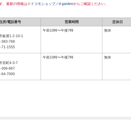
す。最新の情報は
ドコモショップ／d garden
からご確認ください。
住所/電話番号
営業時間
定休日
8
午前10時〜午後7時
無休
屋1-2-10-1
-383-768
-71-1555
2
午前10時〜午後7時
無休
宮町4-3-7
-306-667
-64-7000