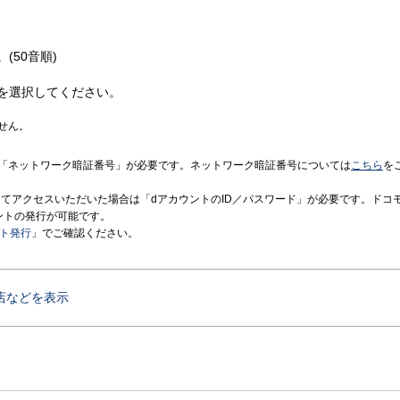
(50音順)
を選択してください。
せん。
「ネットワーク暗証番号」が必要です。ネットワーク暗証番号については
こちら
を
境にてアクセスいただいた場合は「dアカウントのID／パスワード」が必要です。ドコ
ントの発行が可能です。
ント発行
」でご確認ください。
店などを表示