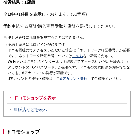
検索結果：1店舗
全1件中1件目を表示しております。(50音順)
予約申込する店舗/購入商品受取り店舗を選択してください。
申し込み後に店舗を変更することはできません。
予約手続きにはログインが必要です。
ドコモ回線にてアクセスいただいた場合は「ネットワーク暗証番号」が必要
です。ネットワーク暗証番号については
こちら
をご確認ください。
Wi-Fiまたはご自宅のインターネット環境にてアクセスいただいた場合は「d
アカウントのID／パスワード」が必要です。ドコモの契約回線をお持ちでな
い方も、dアカウントの発行が可能です。
dアカウントの発行・確認は「
dアカウント発行
」でご確認ください。
ドコモショップを表示
量販店などを表示
ドコモショップ