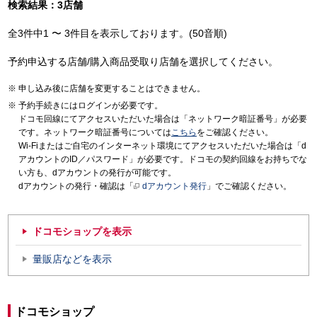
検索結果：3店舗
全3件中1 〜 3件目を表示しております。(50音順)
予約申込する店舗/購入商品受取り店舗を選択してください。
申し込み後に店舗を変更することはできません。
予約手続きにはログインが必要です。
ドコモ回線にてアクセスいただいた場合は「ネットワーク暗証番号」が必要
です。ネットワーク暗証番号については
こちら
をご確認ください。
Wi-Fiまたはご自宅のインターネット環境にてアクセスいただいた場合は「d
アカウントのID／パスワード」が必要です。ドコモの契約回線をお持ちでな
い方も、dアカウントの発行が可能です。
dアカウントの発行・確認は「
dアカウント発行
」でご確認ください。
ドコモショップを表示
量販店などを表示
ドコモショップ