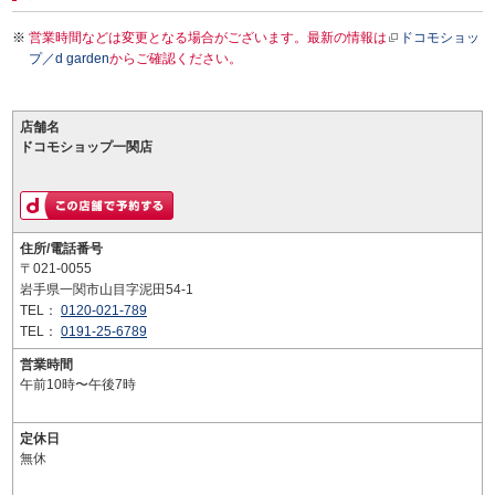
営業時間などは変更となる場合がございます。最新の情報は
ドコモショッ
プ／d garden
からご確認ください。
店舗名
ドコモショップ一関店
住所/電話番号
〒021-0055
岩手県一関市山目字泥田54-1
TEL：
0120-021-789
TEL：
0191-25-6789
営業時間
午前10時〜午後7時
定休日
無休