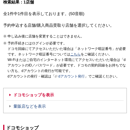
検索結果：1店舗
全1件中1件目を表示しております。(50音順)
予約申込する店舗/購入商品受取り店舗を選択してください。
申し込み後に店舗を変更することはできません。
予約手続きにはログインが必要です。
ドコモ回線にてアクセスいただいた場合は「ネットワーク暗証番号」が必要
です。ネットワーク暗証番号については
こちら
をご確認ください。
Wi-Fiまたはご自宅のインターネット環境にてアクセスいただいた場合は「d
アカウントのID／パスワード」が必要です。ドコモの契約回線をお持ちでな
い方も、dアカウントの発行が可能です。
dアカウントの発行・確認は「
dアカウント発行
」でご確認ください。
ドコモショップを表示
量販店などを表示
ドコモショップ