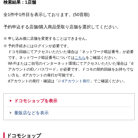
検索結果：1店舗
全1件中1件目を表示しております。(50音順)
予約申込する店舗/購入商品受取り店舗を選択してください。
申し込み後に店舗を変更することはできません。
予約手続きにはログインが必要です。
ドコモ回線にてアクセスいただいた場合は「ネットワーク暗証番号」が必要
です。ネットワーク暗証番号については
こちら
をご確認ください。
Wi-Fiまたはご自宅のインターネット環境にてアクセスいただいた場合は「d
アカウントのID／パスワード」が必要です。ドコモの契約回線をお持ちでな
い方も、dアカウントの発行が可能です。
dアカウントの発行・確認は「
dアカウント発行
」でご確認ください。
ドコモショップを表示
量販店などを表示
ドコモショップ