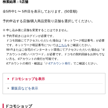
検索結果：5店舗
全5件中1 〜 5件目を表示しております。(50音順)
予約申込する店舗/購入商品受取り店舗を選択してください。
申し込み後に店舗を変更することはできません。
予約手続きにはログインが必要です。
ドコモ回線にてアクセスいただいた場合は「ネットワーク暗証番号」が必要
です。ネットワーク暗証番号については
こちら
をご確認ください。
Wi-Fiまたはご自宅のインターネット環境にてアクセスいただいた場合は「d
アカウントのID／パスワード」が必要です。ドコモの契約回線をお持ちでな
い方も、dアカウントの発行が可能です。
dアカウントの発行・確認は「
dアカウント発行
」でご確認ください。
ドコモショップを表示
量販店などを表示
ドコモショップ