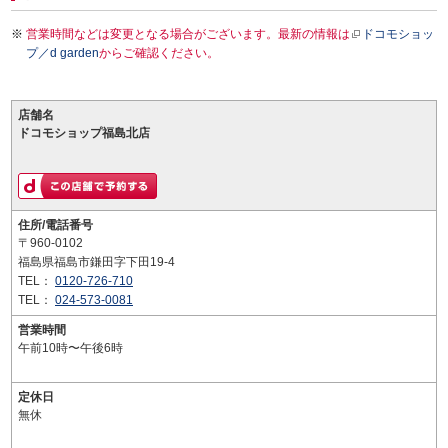
営業時間などは変更となる場合がございます。最新の情報は
ドコモショッ
プ／d garden
からご確認ください。
店舗名
ドコモショップ福島北店
住所/電話番号
〒960-0102
福島県福島市鎌田字下田19-4
TEL：
0120-726-710
TEL：
024-573-0081
営業時間
午前10時〜午後6時
定休日
無休