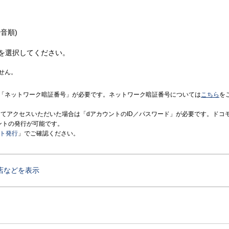
音順)
を選択してください。
せん。
「ネットワーク暗証番号」が必要です。ネットワーク暗証番号については
こちら
を
境にてアクセスいただいた場合は「dアカウントのID／パスワード」が必要です。ドコ
ントの発行が可能です。
ント発行
」でご確認ください。
店などを表示