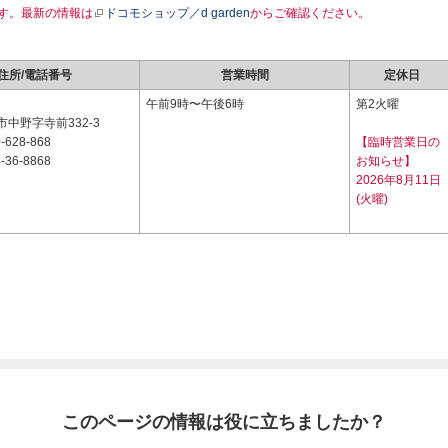
す。最新の情報は
ドコモショップ／d garden
からご確認ください。
住所/電話番号
営業時間
定休日
7
午前9時〜午後6時
第2火曜
中野字寺前332-3
-628-868
【臨時営業日の
-36-8868
お知らせ】
2026年8月11日
(火曜)
このページの情報は役に立ちましたか？