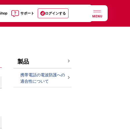
 Shop
サポート
ログインする
MENU
製品
携帯電話の電波防護への
適合性について