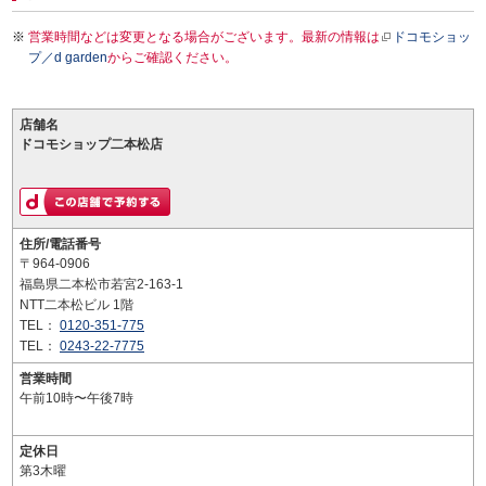
営業時間などは変更となる場合がございます。最新の情報は
ドコモショッ
プ／d garden
からご確認ください。
店舗名
ドコモショップ二本松店
住所/電話番号
〒964-0906
福島県二本松市若宮2-163-1
NTT二本松ビル 1階
TEL：
0120-351-775
TEL：
0243-22-7775
営業時間
午前10時〜午後7時
定休日
第3木曜