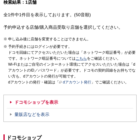
検索結果：1店舗
全1件中1件目を表示しております。(50音順)
予約申込する店舗/購入商品受取り店舗を選択してください。
申し込み後に店舗を変更することはできません。
予約手続きにはログインが必要です。
ドコモ回線にてアクセスいただいた場合は「ネットワーク暗証番号」が必要
です。ネットワーク暗証番号については
こちら
をご確認ください。
Wi-Fiまたはご自宅のインターネット環境にてアクセスいただいた場合は「d
アカウントのID／パスワード」が必要です。ドコモの契約回線をお持ちでな
い方も、dアカウントの発行が可能です。
dアカウントの発行・確認は「
dアカウント発行
」でご確認ください。
ドコモショップを表示
量販店などを表示
ドコモショップ