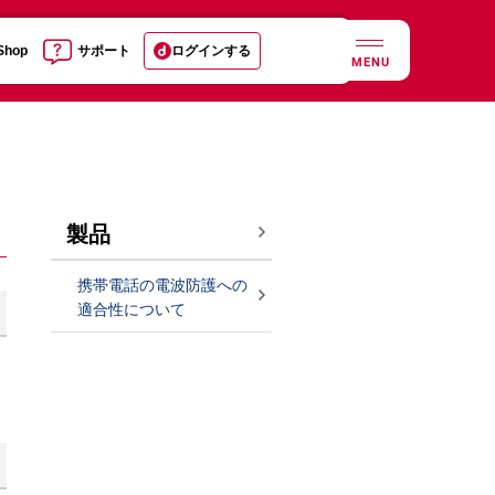
 Shop
サポート
ログインする
MENU
製品
携帯電話の電波防護への
適合性について