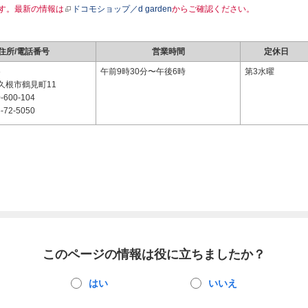
す。最新の情報は
ドコモショップ／d garden
からご確認ください。
住所/電話番号
営業時間
定休日
6
午前9時30分〜午後6時
第3水曜
久根市鶴見町11
-600-104
-72-5050
このページの情報は役に立ちましたか？
はい
いいえ