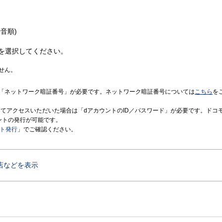
音順)
を選択してください。
せん。
「ネットワーク暗証番号」が必要です。ネットワーク暗証番号については
こちら
を
境にてアクセスいただいた場合は「dアカウントのID／パスワード」が必要です。ドコ
ントの発行が可能です。
ント発行
」でご確認ください。
店などを表示