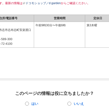
す。最新の情報は
ドコモショップ／d garden
からご確認ください。
住所/電話番号
営業時間
定休日
4
午前9時30分〜午後6時
第3木曜
布志市志布志町安楽渡口
-589-300
-72-4100
このページの情報は役に立ちましたか？
はい
いいえ