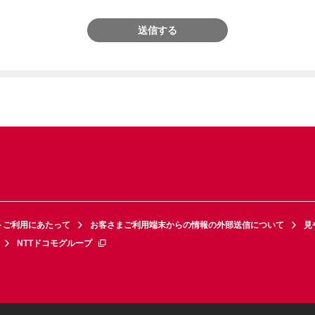
送信する
トご利用にあたって
お客さまご利用端末からの情報の外部送信について
見
NTTドコモグループ