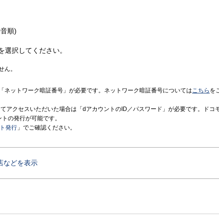
音順)
を選択してください。
せん。
「ネットワーク暗証番号」が必要です。ネットワーク暗証番号については
こちら
を
境にてアクセスいただいた場合は「dアカウントのID／パスワード」が必要です。ドコ
ントの発行が可能です。
ント発行
」でご確認ください。
店などを表示