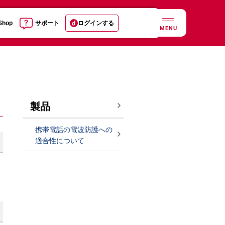
 Shop
サポート
ログインする
MENU
製品
携帯電話の電波防護への
適合性について