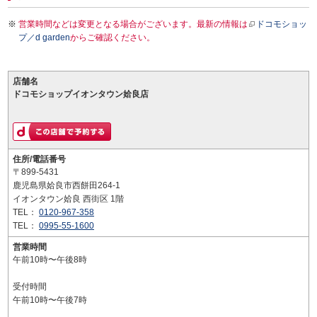
営業時間などは変更となる場合がございます。最新の情報は
ドコモショッ
プ／d garden
からご確認ください。
店舗名
ドコモショップイオンタウン姶良店
住所/電話番号
〒899-5431
鹿児島県姶良市西餅田264-1
イオンタウン姶良 西街区 1階
TEL：
0120-967-358
TEL：
0995-55-1600
営業時間
午前10時〜午後8時
受付時間
午前10時〜午後7時