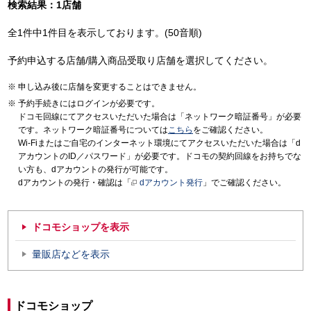
検索結果：1店舗
全1件中1件目を表示しております。(50音順)
予約申込する店舗/購入商品受取り店舗を選択してください。
申し込み後に店舗を変更することはできません。
予約手続きにはログインが必要です。
ドコモ回線にてアクセスいただいた場合は「ネットワーク暗証番号」が必要
です。ネットワーク暗証番号については
こちら
をご確認ください。
Wi-Fiまたはご自宅のインターネット環境にてアクセスいただいた場合は「d
アカウントのID／パスワード」が必要です。ドコモの契約回線をお持ちでな
い方も、dアカウントの発行が可能です。
dアカウントの発行・確認は「
dアカウント発行
」でご確認ください。
ドコモショップを表示
量販店などを表示
ドコモショップ