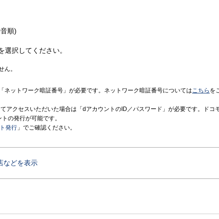
音順)
を選択してください。
せん。
「ネットワーク暗証番号」が必要です。ネットワーク暗証番号については
こちら
を
境にてアクセスいただいた場合は「dアカウントのID／パスワード」が必要です。ドコ
ントの発行が可能です。
ント発行
」でご確認ください。
店などを表示