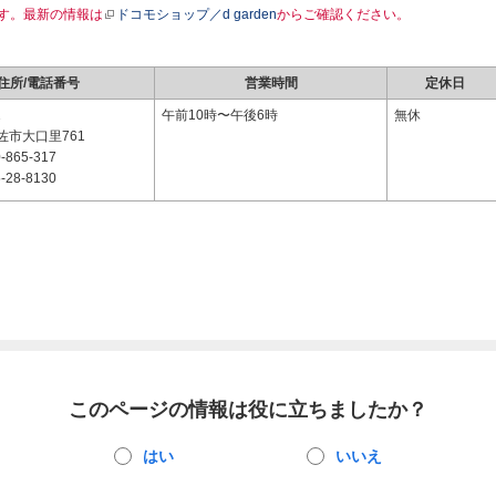
す。最新の情報は
ドコモショップ／d garden
からご確認ください。
住所/電話番号
営業時間
定休日
1
午前10時〜午後6時
無休
佐市大口里761
-865-317
-28-8130
このページの情報は役に立ちましたか？
はい
いいえ