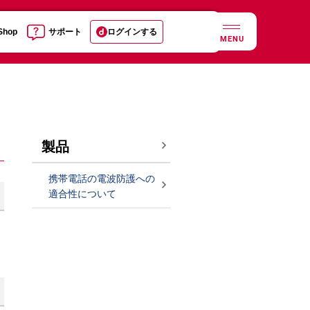
 Shop
サポート
ログインする
MENU
製品
携帯電話の電波防護への
適合性について