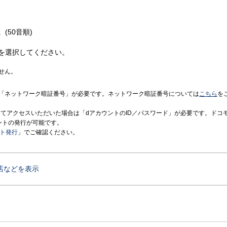
(50音順)
を選択してください。
せん。
「ネットワーク暗証番号」が必要です。ネットワーク暗証番号については
こちら
を
境にてアクセスいただいた場合は「dアカウントのID／パスワード」が必要です。ドコ
ントの発行が可能です。
ント発行
」でご確認ください。
店などを表示