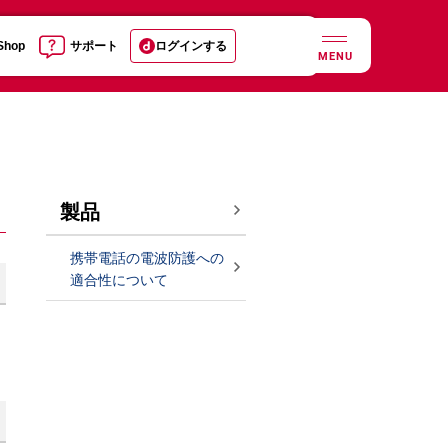
 Shop
サポート
ログインする
MENU
製品
携帯電話の電波防護への
適合性について