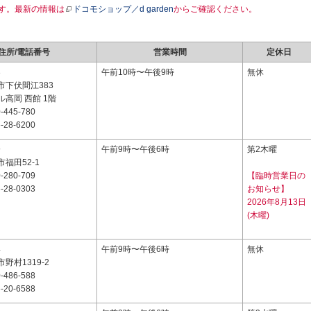
す。最新の情報は
ドコモショップ／d garden
からご確認ください。
住所/電話番号
営業時間
定休日
3
午前10時〜午後9時
無休
市下伏間江383
高岡 西館 1階
-445-780
-28-6200
9
午前9時〜午後6時
第2木曜
福田52-1
-280-709
【臨時営業日の
-28-0303
お知らせ】
2026年8月13日
(木曜)
4
午前9時〜午後6時
無休
野村1319-2
-486-588
-20-6588