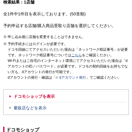
検索結果：1店舗
全1件中1件目を表示しております。(50音順)
予約申込する店舗/購入商品受取り店舗を選択してください。
申し込み後に店舗を変更することはできません。
予約手続きにはログインが必要です。
ドコモ回線にてアクセスいただいた場合は「ネットワーク暗証番号」が必要
です。ネットワーク暗証番号については
こちら
をご確認ください。
Wi-Fiまたはご自宅のインターネット環境にてアクセスいただいた場合は「d
アカウントのID／パスワード」が必要です。ドコモの契約回線をお持ちでな
い方も、dアカウントの発行が可能です。
dアカウントの発行・確認は「
dアカウント発行
」でご確認ください。
ドコモショップを表示
量販店などを表示
ドコモショップ