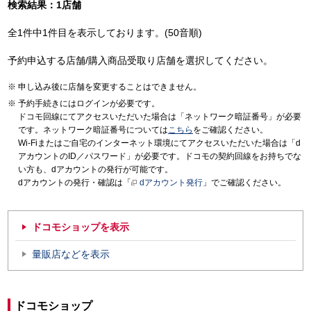
検索結果：1店舗
全1件中1件目を表示しております。(50音順)
予約申込する店舗/購入商品受取り店舗を選択してください。
申し込み後に店舗を変更することはできません。
予約手続きにはログインが必要です。
ドコモ回線にてアクセスいただいた場合は「ネットワーク暗証番号」が必要
です。ネットワーク暗証番号については
こちら
をご確認ください。
Wi-Fiまたはご自宅のインターネット環境にてアクセスいただいた場合は「d
アカウントのID／パスワード」が必要です。ドコモの契約回線をお持ちでな
い方も、dアカウントの発行が可能です。
dアカウントの発行・確認は「
dアカウント発行
」でご確認ください。
ドコモショップを表示
量販店などを表示
ドコモショップ