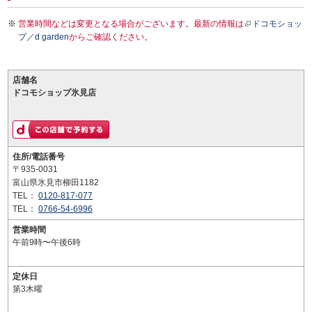
営業時間などは変更となる場合がございます。最新の情報は
ドコモショッ
プ／d garden
からご確認ください。
店舗名
ドコモショップ氷見店
住所/電話番号
〒935-0031
富山県氷見市柳田1182
TEL：
0120-817-077
TEL：
0766-54-6996
営業時間
午前9時〜午後6時
定休日
第3木曜