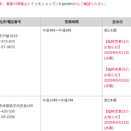
す。最新の情報は
ドコモショップ／d garden
からご確認ください。
住所/電話番号
営業時間
定休日
1
午前9時〜午後6時
第2火曜
戸破1633
-573-870
【臨時営業日の
-57-3870
お知らせ】
2026年8月11日
(火曜)
【臨時休業日の
お知らせ】
2026年8月10日
(月曜)
5
午前10時〜午後7時
第2木曜
市本開発字代官免100
-420-330
【臨時営業日の
-50-2200
お知らせ】
2026年8月13日
(木曜)