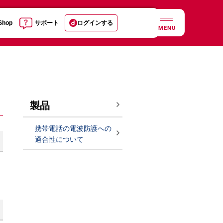
 Shop
サポート
ログインする
MENU
製品
携帯電話の電波防護への
適合性について