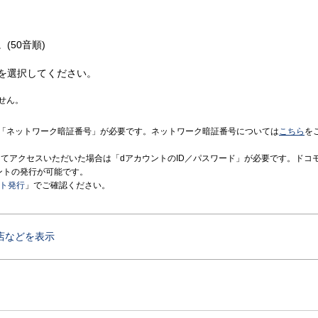
(50音順)
を選択してください。
せん。
「ネットワーク暗証番号」が必要です。ネットワーク暗証番号については
こちら
を
境にてアクセスいただいた場合は「dアカウントのID／パスワード」が必要です。ドコ
ントの発行が可能です。
ント発行
」でご確認ください。
店などを表示