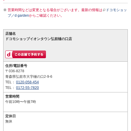
営業時間などは変更となる場合がございます。最新の情報は
ドコモショッ
プ／d garden
からご確認ください。
店舗名
ドコモショップイオンタウン弘前樋の口店
住所/電話番号
〒036-8278
青森県弘前市大字樋の口2-9-6
TEL：
0120-058-454
TEL：
0172-55-7820
営業時間
午前10時〜午後7時
定休日
無休