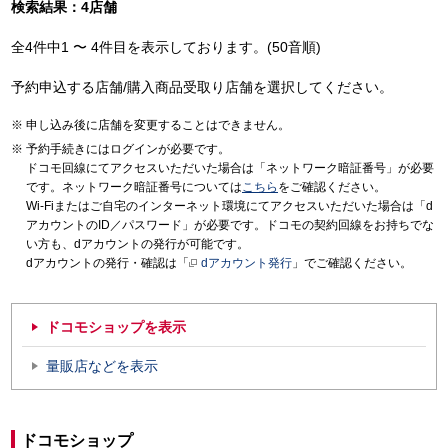
検索結果：4店舗
全4件中1 〜 4件目を表示しております。(50音順)
予約申込する店舗/購入商品受取り店舗を選択してください。
申し込み後に店舗を変更することはできません。
予約手続きにはログインが必要です。
ドコモ回線にてアクセスいただいた場合は「ネットワーク暗証番号」が必要
です。ネットワーク暗証番号については
こちら
をご確認ください。
Wi-Fiまたはご自宅のインターネット環境にてアクセスいただいた場合は「d
アカウントのID／パスワード」が必要です。ドコモの契約回線をお持ちでな
い方も、dアカウントの発行が可能です。
dアカウントの発行・確認は「
dアカウント発行
」でご確認ください。
ドコモショップを表示
量販店などを表示
ドコモショップ