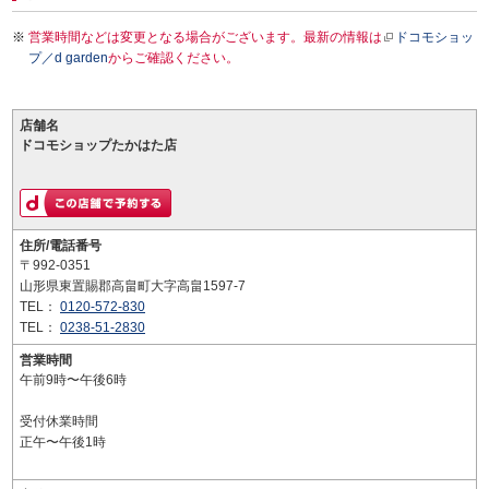
営業時間などは変更となる場合がございます。最新の情報は
ドコモショッ
プ／d garden
からご確認ください。
店舗名
ドコモショップたかはた店
住所/電話番号
〒992-0351
山形県東置賜郡高畠町大字高畠1597-7
TEL：
0120-572-830
TEL：
0238-51-2830
営業時間
午前9時〜午後6時
受付休業時間
正午〜午後1時