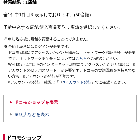
検索結果：1店舗
全1件中1件目を表示しております。(50音順)
予約申込する店舗/購入商品受取り店舗を選択してください。
申し込み後に店舗を変更することはできません。
予約手続きにはログインが必要です。
ドコモ回線にてアクセスいただいた場合は「ネットワーク暗証番号」が必要
です。ネットワーク暗証番号については
こちら
をご確認ください。
Wi-Fiまたはご自宅のインターネット環境にてアクセスいただいた場合は「d
アカウントのID／パスワード」が必要です。ドコモの契約回線をお持ちでな
い方も、dアカウントの発行が可能です。
dアカウントの発行・確認は「
dアカウント発行
」でご確認ください。
ドコモショップを表示
量販店などを表示
ドコモショップ