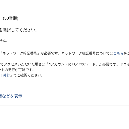
(50音順)
を選択してください。
せん。
「ネットワーク暗証番号」が必要です。ネットワーク暗証番号については
こちら
を
境にてアクセスいただいた場合は「dアカウントのID／パスワード」が必要です。ドコ
ントの発行が可能です。
ント発行
」でご確認ください。
店などを表示