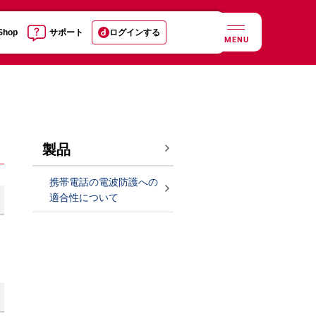
 Shop
サポート
ログインする
MENU
製品
携帯電話の電波防護への
適合性について