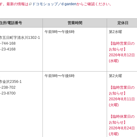
す。最新の情報は
ドコモショップ／d garden
からご確認ください。
住所/電話番号
営業時間
定休日
1
午前9時〜午後6時
第2水曜
五日町字清水川1302-1
-744-168
【臨時営業日の
-23-4168
お知らせ】
2026年8月12日
(水曜)
2
午前9時〜午後6時
第2火曜
金沢2356-1
-238-702
【臨時営業日の
-23-8700
お知らせ】
2026年8月11日
(火曜)
【臨時休業日の
お知らせ】
2026年8月24日
(月曜)