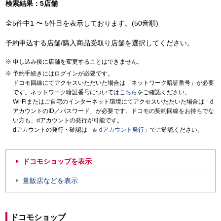
検索結果：5店舗
全5件中1 〜 5件目を表示しております。(50音順)
予約申込する店舗/購入商品受取り店舗を選択してください。
申し込み後に店舗を変更することはできません。
予約手続きにはログインが必要です。
ドコモ回線にてアクセスいただいた場合は「ネットワーク暗証番号」が必要
です。ネットワーク暗証番号については
こちら
をご確認ください。
Wi-Fiまたはご自宅のインターネット環境にてアクセスいただいた場合は「d
アカウントのID／パスワード」が必要です。ドコモの契約回線をお持ちでな
い方も、dアカウントの発行が可能です。
dアカウントの発行・確認は「
dアカウント発行
」でご確認ください。
ドコモショップを表示
量販店などを表示
ドコモショップ