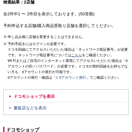
検索結果：2店舗
全2件中1 〜 2件目を表示しております。(50音順)
予約申込する店舗/購入商品受取り店舗を選択してください。
申し込み後に店舗を変更することはできません。
予約手続きにはログインが必要です。
ドコモ回線にてアクセスいただいた場合は「ネットワーク暗証番号」が必要
です。ネットワーク暗証番号については
こちら
をご確認ください。
Wi-Fiまたはご自宅のインターネット環境にてアクセスいただいた場合は「d
アカウントのID／パスワード」が必要です。ドコモの契約回線をお持ちでな
い方も、dアカウントの発行が可能です。
dアカウントの発行・確認は「
dアカウント発行
」でご確認ください。
ドコモショップを表示
量販店などを表示
ドコモショップ